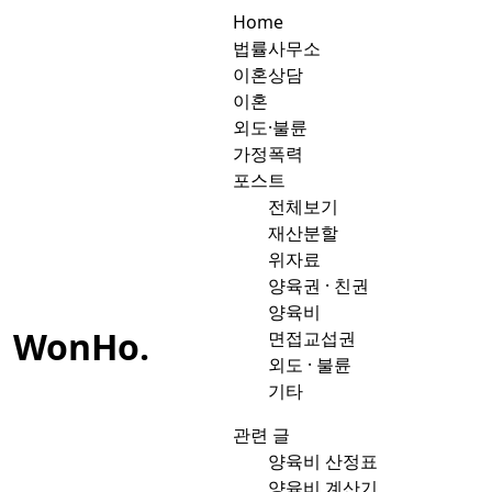
Home
법률사무소
이혼상담
이혼
외도·불륜
가정폭력
포스트
전체보기
재산분할
위자료
양육권 · 친권
양육비
WonHo
.
면접교섭권
외도 · 불륜
기타
관련 글
양육비 산정표
양육비 계산기