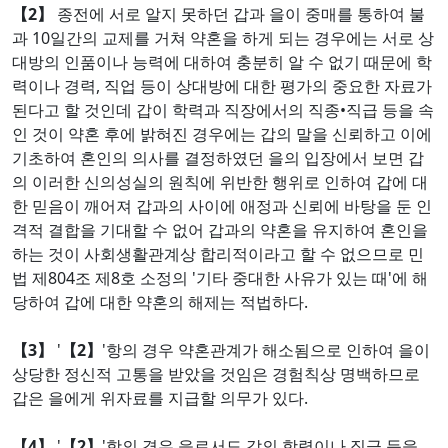
【2】
종전에 서로 알지 못하던 갑과 을이 중매를 통하여 불
과 10일간의 교제를 거쳐 약혼을 하게 되는 경우에는 서로 상
대방의 인품이나 능력에 대하여 충분히 알 수 없기 때문에 학
력이나 경력, 직업 등이 상대방에 대한 평가의 중요한 자료가
된다고 할 것인데 갑이 학력과 직장에서의 직종•직급 등을 속
인 것이 약혼 후에 밝혀진 경우에는 갑의 말을 신뢰하고 이에
기초하여 혼인의 의사를 결정하였던 을의 입장에서 보면 갑
의 이러한 신의성실의 원칙에 위반한 행위로 인하여 갑에 대
한 믿음이 깨어져 갑과의 사이에 애정과 신뢰에 바탕을 둔 인
격적 결합을 기대할 수 없어 갑과의 약혼을 유지하여 혼인을
하는 것이 사회생활관계상 합리적이라고 할 수 없으므로 민
법 제804조 제8호 소정의 '기타 중대한 사유가 있는 때'에 해
당하여 갑에 대한 약혼의 해제는 적법하다.
【3】
'
【2】
'항의 경우 약혼관계가 해소됨으로 인하여 을이
상당한 정신적 고통을 받았을 것임은 경험칙상 명백하므로
갑은 을에게 위자료를 지급할 의무가 있다.
【4】
'
【2】
'항의 경우 을로서도 갑의 학력이나 직급 등을