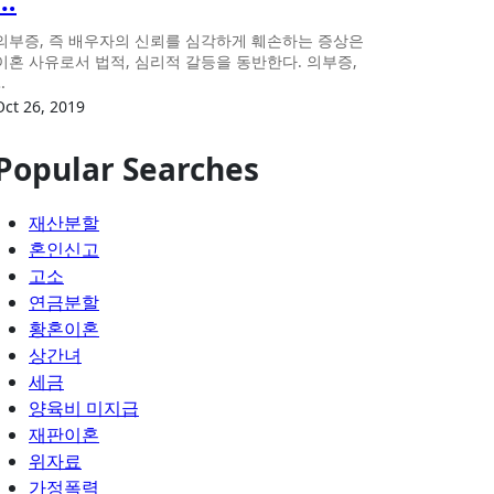
…
의부증, 즉 배우자의 신뢰를 심각하게 훼손하는 증상은
이혼 사유로서 법적, 심리적 갈등을 동반한다. 의부증,
…
Oct 26, 2019
Popular Searches
재산분할
혼인신고
고소
연금분할
황혼이혼
상간녀
세금
양육비 미지급
재판이혼
위자료
가정폭력