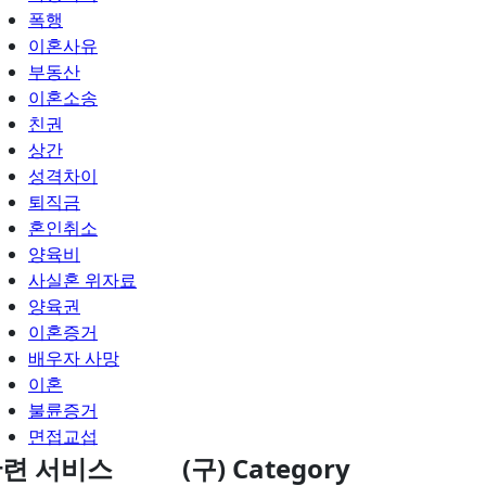
폭행
이혼사유
부동산
이혼소송
친권
상간
성격차이
퇴직금
혼인취소
양육비
사실혼 위자료
양육권
이혼증거
배우자 사망
이혼
불륜증거
면접교섭
련 서비스
(구) Category