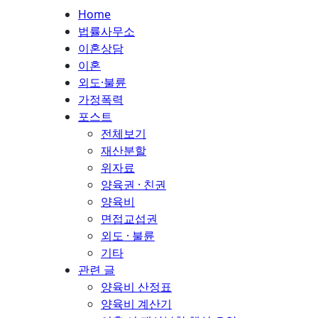
Home
법률사무소
이혼상담
이혼
외도·불륜
가정폭력
포스트
전체보기
재산분할
위자료
양육권 · 친권
양육비
면접교섭권
외도 · 불륜
기타
관련 글
양육비 산정표
양육비 계산기