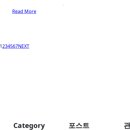
Read More
1
2
3
4
5
6
7
NEXT
Category
포스트
관