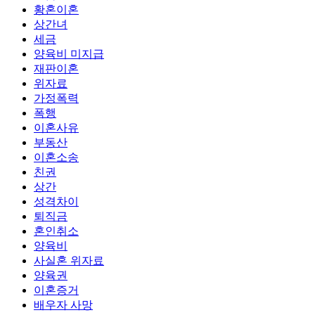
황혼이혼
상간녀
세금
양육비 미지급
재판이혼
위자료
가정폭력
폭행
이혼사유
부동산
이혼소송
친권
상간
성격차이
퇴직금
혼인취소
양육비
사실혼 위자료
양육권
이혼증거
배우자 사망