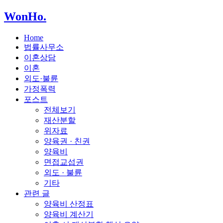
WonHo
.
Home
법률사무소
이혼상담
이혼
외도·불륜
가정폭력
포스트
전체보기
재산분할
위자료
양육권 · 친권
양육비
면접교섭권
외도 · 불륜
기타
관련 글
양육비 산정표
양육비 계산기