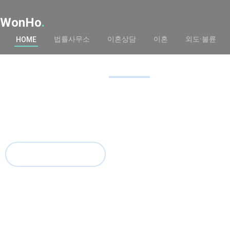
WonHo
.
이혼전문법률사무
법률사무소
이혼상담
이혼
외도·불륜
HOME
「이혼」을 비극이라고 생각하십니까?
불행한 결혼생활속에 머물러 있는 것이 비극일 수 있습니
무료 이혼 상담