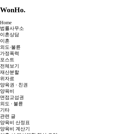
WonHo
.
Home
법률사무소
이혼상담
이혼
외도·불륜
가정폭력
포스트
전체보기
재산분할
위자료
양육권 · 친권
양육비
면접교섭권
외도 · 불륜
기타
관련 글
양육비 산정표
양육비 계산기