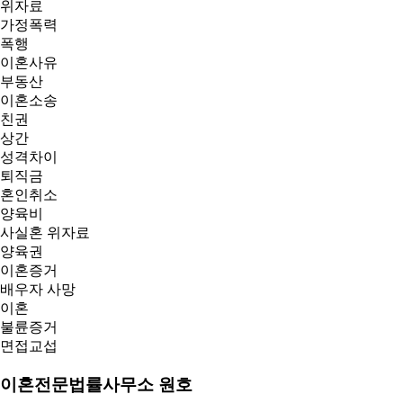
위자료
가정폭력
폭행
이혼사유
부동산
이혼소송
친권
상간
성격차이
퇴직금
혼인취소
양육비
사실혼 위자료
양육권
이혼증거
배우자 사망
이혼
불륜증거
면접교섭
이혼전문법률사무소 원호