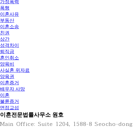
가정폭력
폭행
이혼사유
부동산
이혼소송
친권
상간
성격차이
퇴직금
혼인취소
양육비
사실혼 위자료
양육권
이혼증거
배우자 사망
이혼
불륜증거
면접교섭
이혼전문법률사무소 원호
Main Office: Suite 1204, 1588-8 Seocho-dong