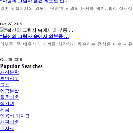
“사랑의 그림자 남편 외도로 인…
결혼 생활에서의 외도는 단순한 신뢰의 문제를 넘어, 법적·정서적
Oct 27, 2019
“불신의 그림자 속에서 의부증 …
의부증, 즉 배우자의 신뢰를 심각하게 훼손하는 증상은 이혼 사유
Oct 26, 2019
Popular Searches
재산분할
혼인신고
고소
연금분할
황혼이혼
상간녀
세금
양육비 미지급
재판이혼
위자료