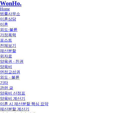
WonHo
.
Home
법률사무소
이혼상담
이혼
외도·불륜
가정폭력
포스트
전체보기
재산분할
위자료
양육권 · 친권
양육비
면접교섭권
외도 · 불륜
기타
관련 글
양육비 산정표
양육비 계산기
이혼 시 재산분할 핵심 요약
재산분할 계산기