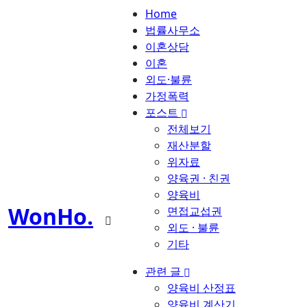
Home
법률사무소
이혼상담
이혼
외도·불륜
가정폭력
포스트
전체보기
재산분할
위자료
양육권 · 친권
양육비
WonHo
.
면접교섭권
외도 · 불륜
기타
관련 글
양육비 산정표
양육비 계산기