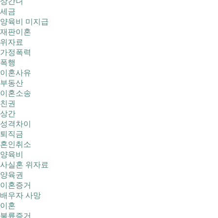
상간녀
세금
양육비 미지급
재판이혼
위자료
가정폭력
폭행
이혼사유
부동산
이혼소송
친권
상간
성격차이
퇴직금
혼인취소
양육비
사실혼 위자료
양육권
이혼증거
배우자 사망
이혼
불륜증거