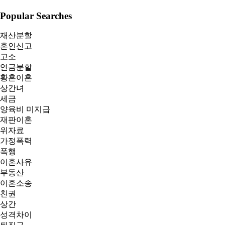
Popular Searches
재산분할
혼인신고
고소
연금분할
황혼이혼
상간녀
세금
양육비 미지급
재판이혼
위자료
가정폭력
폭행
이혼사유
부동산
이혼소송
친권
상간
성격차이