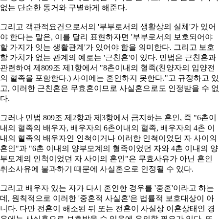
없는 단순한 동거와 구별하게 해준다.
그리고 객관적요건으로서의 '부부로서의 생활상의 실체'가 있어
야 한다는 말은, 이를 달리 표현하자면 '부부로서의 보호되어야
할 가지가 잇는 생활관계'가 있어야 함을 의미한다. 그리고 보호
할 가치가 없는 관계의 예로는 '근친혼'이 있다. 민법은 근친혼과
관련하여 제809조 제1항에서 "8촌이내의 혈족(친양자의 입양전
의 혈족을 포함한다.) 사이에는 혼인하지 못한다."고 규정하고 있
고, 이러한 근친혼은 무효혼이므로 사실혼으로도 인정받을 수 없
다.
그러나 민법 809조 제2항과 제3항에서 금지하는 혼인, 즉 "6촌이
내의 혈족의 배우자, 배우자의 6촌이내의 혈족, 배우자의 4촌 이
내의 혈족의 배우자인 인척이거나 이러한 인척이었던 자 사이의
혼인"과 "6촌 이내의 양부모계의 혈족이었던 자와 4촌 이내의 양
부모계의 인척이었던 자 사이의 혼인"은 무효사유가 아닌 혼인
취소사유에 불과하기 때문에 사실혼으로 인정될 수 있다.
그리고 배우자 있는 자가 다시 혼인한 경우를 '중혼'이라고 하는
데, 원칙적으로 이러한 '중혼적 사실혼'은 법률적 보호대상이 아
니다. 다만 전혼이 해소된 뒤 또는 전혼이 사실상 이혼상태인 경
우에는 사실혼으로 보호받을 수 있음에 유의할 필요가 있다. 또