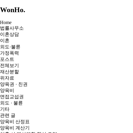
WonHo
.
Home
법률사무소
이혼상담
이혼
외도·불륜
가정폭력
포스트
전체보기
재산분할
위자료
양육권 · 친권
양육비
면접교섭권
외도 · 불륜
기타
관련 글
양육비 산정표
양육비 계산기