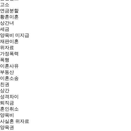
고소
연금분할
황혼이혼
상간녀
세금
양육비 미지급
재판이혼
위자료
가정폭력
폭행
이혼사유
부동산
이혼소송
친권
상간
성격차이
퇴직금
혼인취소
양육비
사실혼 위자료
양육권