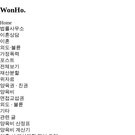
WonHo
.
Home
법률사무소
이혼상담
이혼
외도·불륜
가정폭력
포스트
전체보기
재산분할
위자료
양육권 · 친권
양육비
면접교섭권
외도 · 불륜
기타
관련 글
양육비 산정표
양육비 계산기