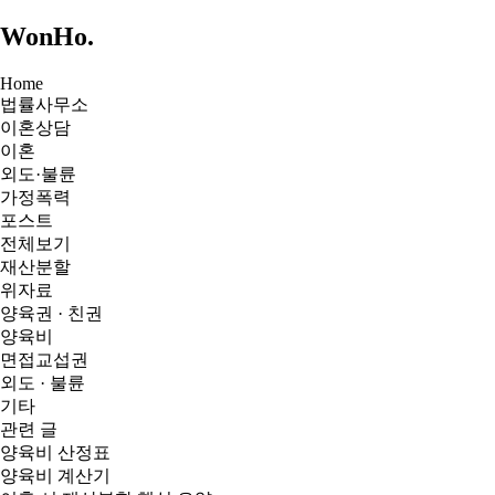
WonHo
.
Home
법률사무소
이혼상담
이혼
외도·불륜
가정폭력
포스트
전체보기
재산분할
위자료
양육권 · 친권
양육비
면접교섭권
외도 · 불륜
기타
관련 글
양육비 산정표
양육비 계산기