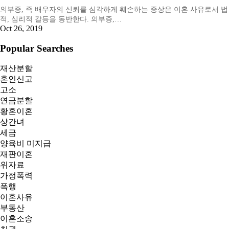
의부증, 즉 배우자의 신뢰를 심각하게 훼손하는 증상은 이혼 사유로서 법
적, 심리적 갈등을 동반한다. 의부증,…
Oct 26, 2019
Popular Searches
재산분할
혼인신고
고소
연금분할
황혼이혼
상간녀
세금
양육비 미지급
재판이혼
위자료
가정폭력
폭행
이혼사유
부동산
이혼소송