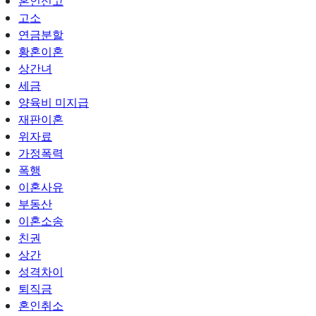
혼인신고
고소
연금분할
황혼이혼
상간녀
세금
양육비 미지급
재판이혼
위자료
가정폭력
폭행
이혼사유
부동산
이혼소송
친권
상간
성격차이
퇴직금
혼인취소