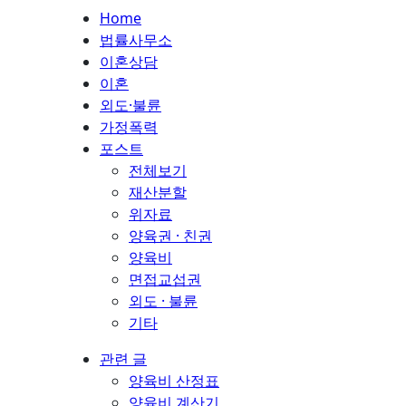
Home
법률사무소
이혼상담
이혼
외도·불륜
가정폭력
포스트
전체보기
재산분할
위자료
양육권 · 친권
양육비
면접교섭권
외도 · 불륜
기타
관련 글
양육비 산정표
양육비 계산기