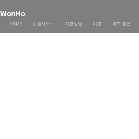
WonHo
.
법률사무소
이혼상담
이혼
외도·불륜
HOME
이혼법률스토리
Home