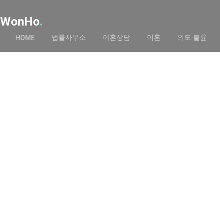
WonHo
.
법률사무소
이혼상담
이혼
외도·불륜
HOME
이혼법률스토리
H