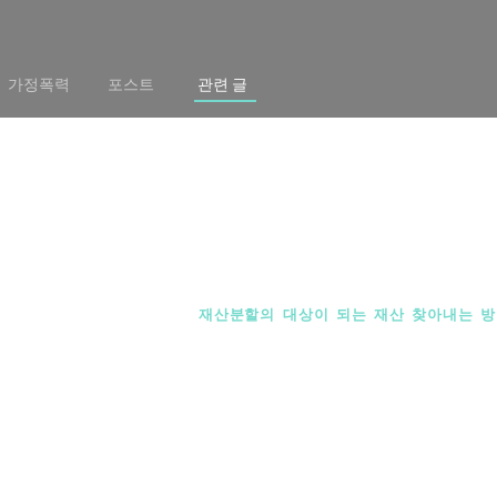
가정폭력
포스트
관련 글
이혼법률스토리
재산분할의 대상이 되는 재산 찾아내는 
ome