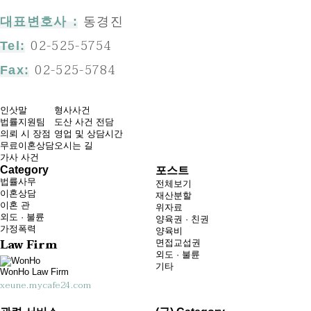
동경진
대표변호사 :
02-525-5754
Tel:
02-525-5784
Fax:
인삿말
형사사건
법률지원팀
도산 사건 전담
의뢰 시 장점
영업 및 상담시간
무료이혼상담
오시는 길
가사 사건
Category
포스트
법률사무
전체보기
이혼상담
재산분할
이혼 관
위자료
외도 · 불륜
양육권 · 친권
가정폭력
양육비
Law Firm
면접교섭권
외도 · 불륜
기타
WonHo Law Firm
xeune.mycafe24.com