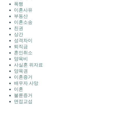
폭행
이혼사유
부동산
이혼소송
친권
상간
성격차이
퇴직금
혼인취소
양육비
사실혼 위자료
양육권
이혼증거
배우자 사망
이혼
불륜증거
면접교섭