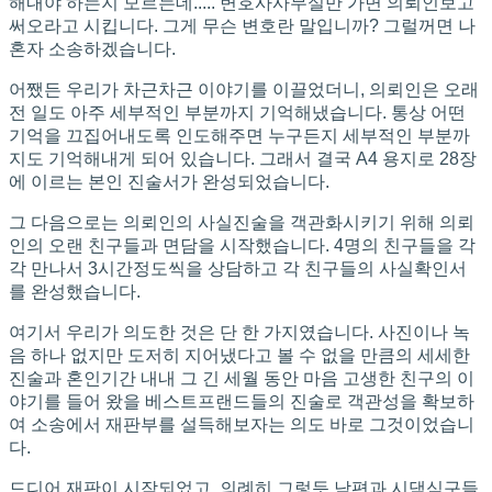
해내야 하는지 모르는데..... 변호사사무실만 가면 의뢰인보고
써오라고 시킵니다. 그게 무슨 변호란 말입니까? 그럴꺼면 나
혼자 소송하겠습니다.
어쨌든 우리가 차근차근 이야기를 이끌었더니, 의뢰인은 오래
전 일도 아주 세부적인 부분까지 기억해냈습니다. 통상 어떤
기억을 끄집어내도록 인도해주면 누구든지 세부적인 부분까
지도 기억해내게 되어 있습니다. 그래서 결국 A4 용지로 28장
에 이르는 본인 진술서가 완성되었습니다.
그 다음으로는 의뢰인의 사실진술을 객관화시키기 위해 의뢰
인의 오랜 친구들과 면담을 시작했습니다. 4명의 친구들을 각
각 만나서 3시간정도씩을 상담하고 각 친구들의 사실확인서
를 완성했습니다.
여기서 우리가 의도한 것은 단 한 가지였습니다. 사진이나 녹
음 하나 없지만 도저히 지어냈다고 볼 수 없을 만큼의 세세한
진술과 혼인기간 내내 그 긴 세월 동안 마음 고생한 친구의 이
야기를 들어 왔을 베스트프랜드들의 진술로 객관성을 확보하
여 소송에서 재판부를 설득해보자는 의도 바로 그것이었습니
다.
드디어 재판이 시작되었고, 의례히 그렇듯 남편과 시댁식구들