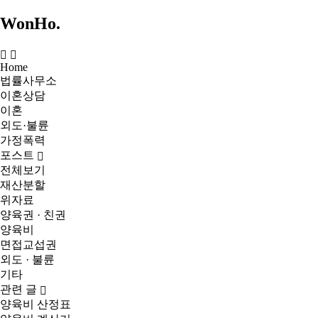
WonHo
.
Home
법률사무소
이혼상담
이혼
외도·불륜
가정폭력
포스트
전체보기
재산분할
위자료
양육권 · 친권
양육비
면접교섭권
외도 · 불륜
기타
관련 글
양육비 산정표