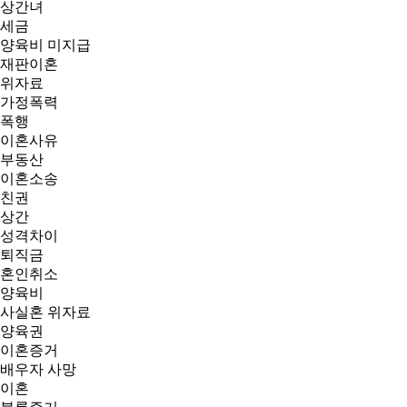
상간녀
세금
양육비 미지급
재판이혼
위자료
가정폭력
폭행
이혼사유
부동산
이혼소송
친권
상간
성격차이
퇴직금
혼인취소
양육비
사실혼 위자료
양육권
이혼증거
배우자 사망
이혼