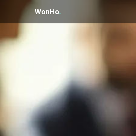
WonHo
.