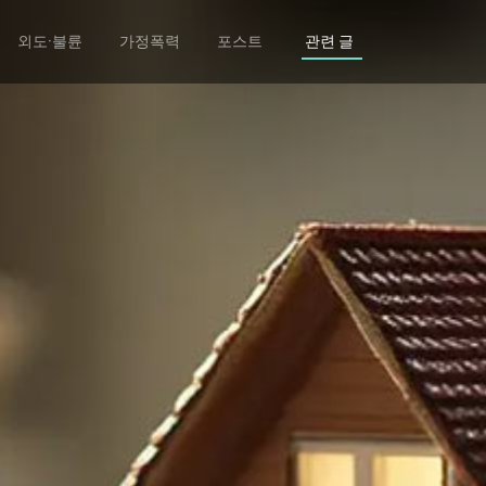
외도·불륜
가정폭력
포스트
관련 글