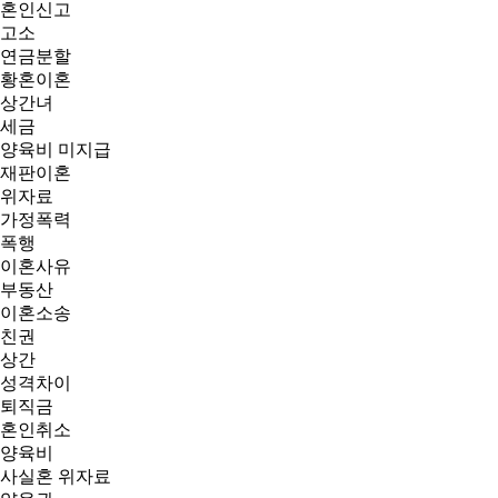
혼인신고
고소
연금분할
황혼이혼
상간녀
세금
양육비 미지급
재판이혼
위자료
가정폭력
폭행
이혼사유
부동산
이혼소송
친권
상간
성격차이
퇴직금
혼인취소
양육비
사실혼 위자료