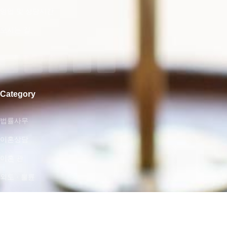
영업 및 상담시간
오시는 길
Category
법률사무
이혼상담
이혼 관
외도 · 불륜
가정폭력
Law Firm