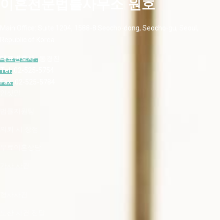
이혼전문법률사무소 원호
Main Office: Suite 1204, 1588-8 Seocho-dong, Seocho-gu, Seoul,
Republic of Korea
대표변호사 :
동경진
Tel:
02-525-5754
Fax:
02-525-5784
인삿말
법률지원팀
의뢰 시 장점
무료이혼상담
가사 사건
형사사건
도산 사건 전담