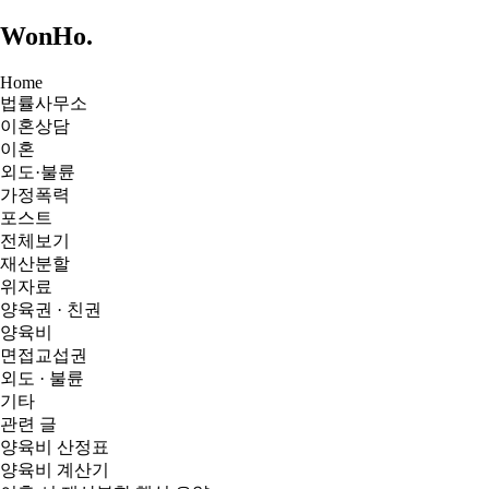
WonHo
.
Home
법률사무소
이혼상담
이혼
외도·불륜
가정폭력
포스트
전체보기
재산분할
위자료
양육권 · 친권
양육비
면접교섭권
외도 · 불륜
기타
관련 글
양육비 산정표
양육비 계산기