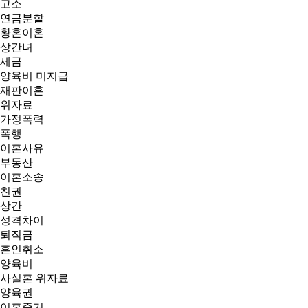
고소
연금분할
황혼이혼
상간녀
세금
양육비 미지급
재판이혼
위자료
가정폭력
폭행
이혼사유
부동산
이혼소송
친권
상간
성격차이
퇴직금
혼인취소
양육비
사실혼 위자료
양육권
이혼증거