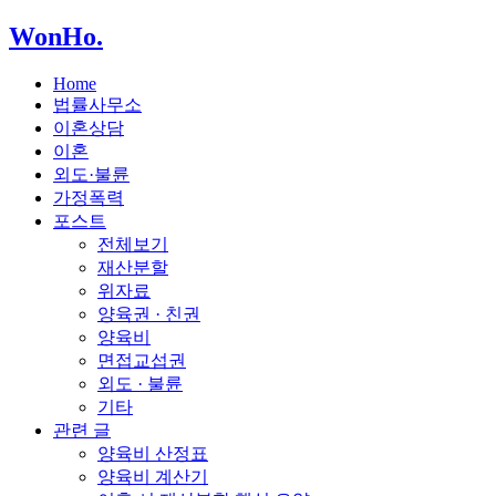
WonHo
.
Home
법률사무소
이혼상담
이혼
외도·불륜
가정폭력
포스트
전체보기
재산분할
위자료
양육권 · 친권
양육비
면접교섭권
외도 · 불륜
기타
관련 글
양육비 산정표
양육비 계산기