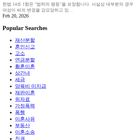
헌법 14조 1항은 “법하의 평등”을 보장합니다. 사실상 대부분의 경우
여성이 씨의 변경을 강요당하고 있…
Feb 20, 2026
Popular Searches
재산분할
혼인신고
고소
연금분할
황혼이혼
상간녀
세금
양육비 미지급
재판이혼
위자료
가정폭력
폭행
이혼사유
부동산
이혼소송
친권