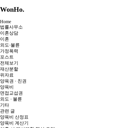
WonHo
.
Home
법률사무소
이혼상담
이혼
외도·불륜
가정폭력
포스트
전체보기
재산분할
위자료
양육권 · 친권
양육비
면접교섭권
외도 · 불륜
기타
관련 글
양육비 산정표
양육비 계산기