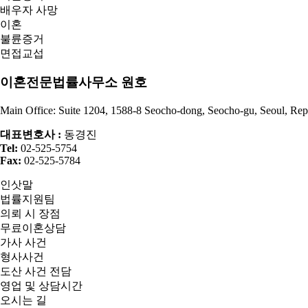
배우자 사망
이혼
불륜증거
면접교섭
이혼전문법률사무소 원호
Main Office: Suite 1204, 1588-8 Seocho-dong, Seocho-gu, Seoul, Rep
대표변호사 :
동경진
Tel:
02-525-5754
Fax:
02-525-5784
인삿말
법률지원팀
의뢰 시 장점
무료이혼상담
가사 사건
형사사건
도산 사건 전담
영업 및 상담시간
오시는 길