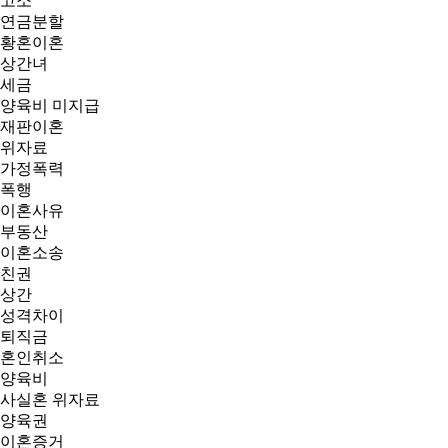
고소
연금분할
황혼이혼
상간녀
세금
양육비 미지급
재판이혼
위자료
가정폭력
폭행
이혼사유
부동산
이혼소송
친권
상간
성격차이
퇴직금
혼인취소
양육비
사실혼 위자료
양육권
이혼증거