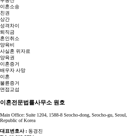
부동산
이혼소송
친권
상간
성격차이
퇴직금
혼인취소
양육비
사실혼 위자료
양육권
이혼증거
배우자 사망
이혼
불륜증거
면접교섭
이혼전문법률사무소 원호
Main Office: Suite 1204, 1588-8 Seocho-dong, Seocho-gu, Seoul,
Republic of Korea
대표변호사 :
동경진