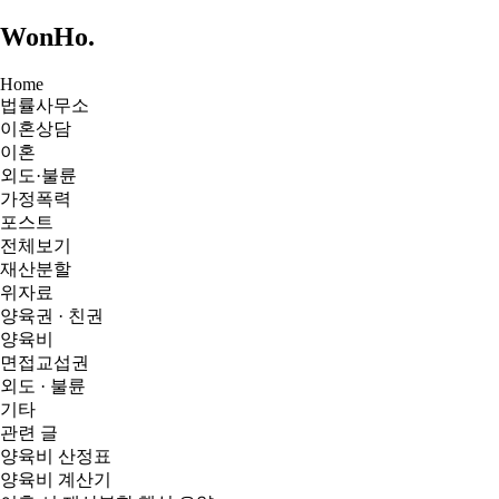
WonHo
.
Home
법률사무소
이혼상담
이혼
외도·불륜
가정폭력
포스트
전체보기
재산분할
위자료
양육권 · 친권
양육비
면접교섭권
외도 · 불륜
기타
관련 글
양육비 산정표
양육비 계산기